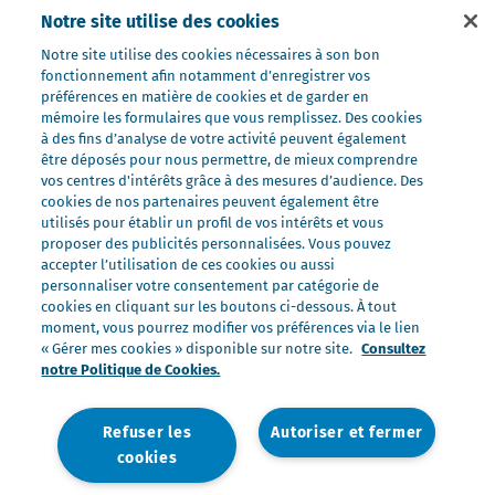
Nos ultra-frais
Notre site utilise des cookies
Nos laits
Notre site utilise des cookies nécessaires à son bon
fonctionnement afin notamment d’enregistrer vos
Nos marques
préférences en matière de cookies et de garder en
Président Professionnel
mémoire les formulaires que vous remplissez. Des cookies
à des fins d’analyse de votre activité peuvent également
Galbani Professionale
être déposés pour nous permettre, de mieux comprendre
Lactel Professionnel
vos centres d'intérêts grâce à des mesures d’audience. Des
cookies de nos partenaires peuvent également être
Société Professionnel
utilisés pour établir un profil de vos intérêts et vous
proposer des publicités personnalisées. Vous pouvez
Salakis Professionnel
accepter l’utilisation de ces cookies ou aussi
Nous rejoindre
personnaliser votre consentement par catégorie de
cookies en cliquant sur les boutons ci-dessous. À tout
Rejoindre le Groupe Lactalis
moment, vous pourrez modifier vos préférences via le lien
Les métiers du Foodservice
« Gérer mes cookies » disponible sur notre site.
Consultez
notre Politique de Cookies.
Nos offres
Refuser les
Autoriser et fermer
cookies
Nous contacter
Mentions légales