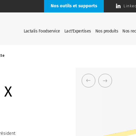
Nos outils et supports
Linke
Lactalis Foodservice
Lact'Expertises
Nos produits
Nos rec
tte
UX
résident