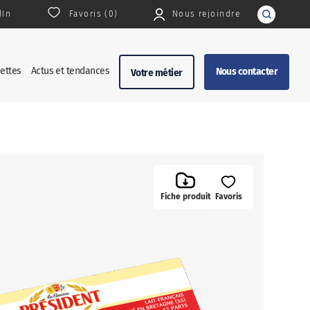
dIn
Favoris (
0
)
Nous rejoindre
Rechercher
ettes
Actus et tendances
Nous contacter
Votre métier
Fiche produit
Favoris