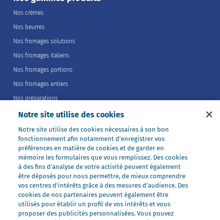
Nos crèmes
Nos beurres
Nos fromages solutions
Nos fromages italiens
Nos fromages portions
Nos fromages entiers
Nos préparations
Nos ultra-frais
Notre site utilise des cookies
Nos laits
Notre site utilise des cookies nécessaires à son bon
fonctionnement afin notamment d’enregistrer vos
Nos marques
préférences en matière de cookies et de garder en
Président Professionnel
mémoire les formulaires que vous remplissez. Des cookies
à des fins d’analyse de votre activité peuvent également
Galbani Professionale
être déposés pour nous permettre, de mieux comprendre
Lactel Professionnel
vos centres d'intérêts grâce à des mesures d’audience. Des
cookies de nos partenaires peuvent également être
Société Professionnel
utilisés pour établir un profil de vos intérêts et vous
proposer des publicités personnalisées. Vous pouvez
Salakis Professionnel