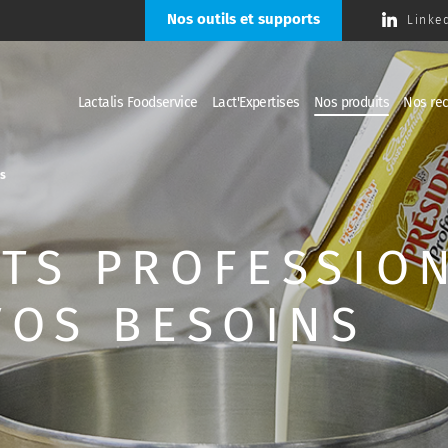
Nos outils et supports
Linke
Lactalis Foodservice
Lact'Expertises
Nos produits
Nos rec
ns
TS PROFESSIO
VOS BESOINS