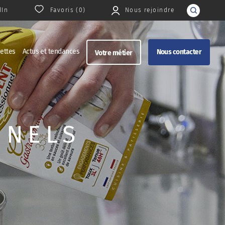
dIn
Favoris (
0
)
Nous rejoindre
Rechercher
ettes
Actus et tendances
Nous contacter
Votre métier
NNELS