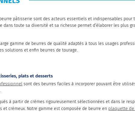
NNELS
beurre pâtisserie sont des acteurs essentiels et indispensables pour 
re dans toute sa diversité et sa richesse permet d’élaborer les plus gr
arge gamme de beurres de qualité adaptés à tous les usages profess
res solutions et enfin beurres de tourage.
sseries, plats et desserts
ofessionnel
sont des beurres faciles à incorporer pouvant être utilisé
.
iqués à partir de crèmes rigoureusement sélectionnées et dans le respe
plaquette de
ais et crémeux. Notre gamme est composée de beurre en