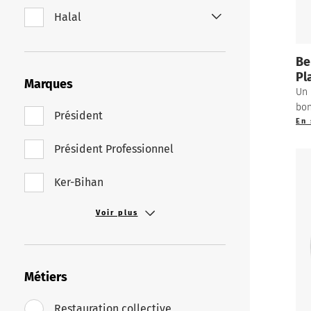
Halal
Be
Pl
Marques
Un 
bon
Président
En 
Président Professionnel
Ker-Bihan
Voir plus
Métiers
Restauration collective