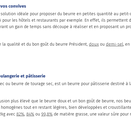
 vos convives
 solution idéale pour proposer du beurre en petites quantité au peti
pour les hôtels et restaurants par exemple. En effet, ils permettent de
urant un gain de temps sans découpe à réaliser et en proposant un pr
doux
demi-sel
e la qualité et du bon goût du beurre Président,
ou
, en
ulangerie et pâtisserie
ec ou beurre de tourage sec, est un beurre pour pâtisserie destiné à l
usion plus élevé que le beurre doux et un bon goût de beurre, nos beur
s homogènes tout en restant légères, bien développées et croustillan
82%
84%
99,8%
2kg avec
,
ou
de matière grasse, une valeur sûre pour r