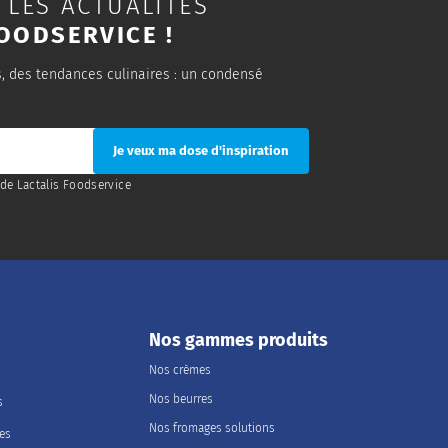
 LES ACTUALITÉS
OODSERVICE !
s, des tendances culinaires : un condensé
de Lactalis Foodservice
Nos gammes produits
Nos crèmes
Nos beurres
s
Nos fromages solutions
les