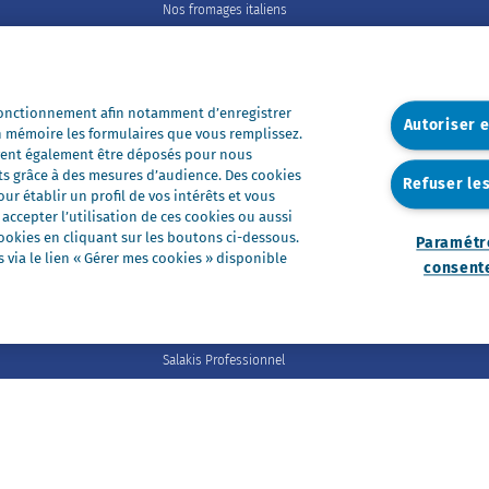
Nos fromages italiens
Nos fromages portions
Nos fromages entiers
Nos préparations
 fonctionnement afin notamment d’enregistrer
Autoriser 
n mémoire les formulaires que vous remplissez.
Nos ultra-frais
euvent également être déposés pour nous
Nos laits
ts grâce à des mesures d’audience. Des cookies
Refuser le
r établir un profil de vos intérêts et vous
Nos marques
ccepter l’utilisation de ces cookies ou aussi
Président Professionnel
okies en cliquant sur les boutons ci-dessous.
Paramétr
via le lien « Gérer mes cookies » disponible
Galbani Professionale
consent
Lactel Professionnel
Société Professionnel
Salakis Professionnel
s
Politique de gestion des cookies
Paramétrer mon consentement
Accessib