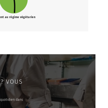
ent au régime végétarien
 ? VOUS
 quotidien dans