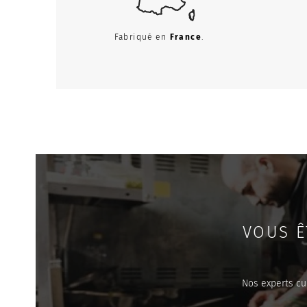
Fabriqué en
France
.
VOUS Ê
Nos experts cu