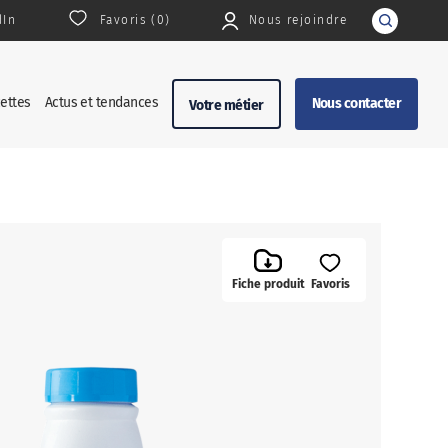
dIn
Favoris (
0
)
Nous rejoindre
Rechercher
ettes
Actus et tendances
Nous contacter
Votre métier
Fiche produit
Favoris