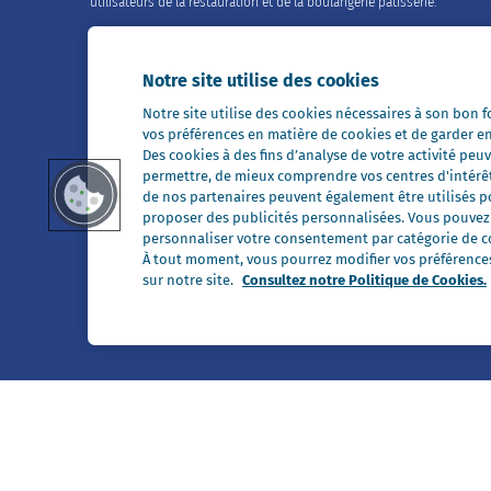
utilisateurs de la restauration et de la boulangerie pâtisserie.
Contactez-nous
02 99 26 63 33
Notre site utilise des cookies
Notre site utilise des cookies nécessaires à son bon
Restons en contact
vos préférences en matière de cookies et de garder e
Des cookies à des fins d’analyse de votre activité p
permettre, de mieux comprendre vos centres d'intérê
de nos partenaires peuvent également être utilisés pou
proposer des publicités personnalisées. Vous pouvez a
personnaliser votre consentement par catégorie de co
Tous nos sites
À tout moment, vous pourrez modifier vos préférences 
sur notre site.
Consultez notre Politique de Cookies.
Président Professionnel
Galbani Professionale
Nous contacter
Mentions légales
Politique de données personnelle