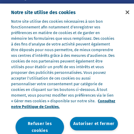
Nos préparations
Notre site utilise des cookies
Nos ultra-frais
Notre site utilise des cookies nécessaires à son bon
Nos laits
fonctionnement afin notamment d’enregistrer vos
Nos marques
préférences en matière de cookies et de garder en
mémoire les formulaires que vous remplissez. Des cookies
Président Professionnel
à des fins d’analyse de votre activité peuvent également
être déposés pour nous permettre, de mieux comprendre
Galbani Professionale
vos centres d'intérêts grâce à des mesures d’audience. Des
Lactel Professionnel
cookies de nos partenaires peuvent également être
utilisés pour établir un profil de vos intérêts et vous
Société Professionnel
proposer des publicités personnalisées. Vous pouvez
Salakis Professionnel
accepter l’utilisation de ces cookies ou aussi
personnaliser votre consentement par catégorie de
Nous rejoindre
cookies en cliquant sur les boutons ci-dessous. À tout
Rejoindre le Groupe Lactalis
moment, vous pourrez modifier vos préférences via le lien
« Gérer mes cookies » disponible sur notre site.
Consultez
Les métiers du Foodservice
notre Politique de Cookies.
Nos offres
Refuser les
Autoriser et fermer
cookies