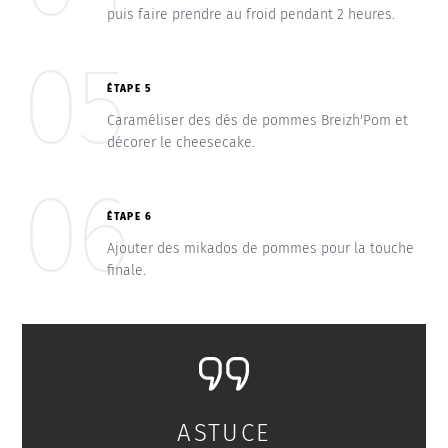
puis faire prendre au froid pendant 2 heures.
05
ÉTAPE 5
Caraméliser des dés de pommes Breizh'Pom et
décorer le cheesecake.
06
ÉTAPE 6
Ajouter des mikados de pommes pour la touche
finale.
ASTUCE