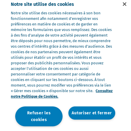
Notre site utilise des cookies
Nos fromages portions
Nos fromages entiers
Notre site utilise des cookies nécessaires à son bon
fonctionnement afin notamment d’enregistrer vos
Nos préparations
préférences en matière de cookies et de garder en
Nos ultra-frais
mémoire les formulaires que vous remplissez. Des cookies
à des fins d’analyse de votre activité peuvent également
Nos laits
être déposés pour nous permettre, de mieux comprendre
Nos marques
vos centres d'intérêts grâce à des mesures d’audience. Des
cookies de nos partenaires peuvent également être
Président Professionnel
utilisés pour établir un profil de vos intérêts et vous
proposer des publicités personnalisées. Vous pouvez
Galbani Professionale
accepter l’utilisation de ces cookies ou aussi
Lactel Professionnel
personnaliser votre consentement par catégorie de
cookies en cliquant sur les boutons ci-dessous. À tout
Société Professionnel
moment, vous pourrez modifier vos préférences via le lien
Salakis Professionnel
« Gérer mes cookies » disponible sur notre site.
Consultez
notre Politique de Cookies.
Nous rejoindre
Rejoindre le Groupe Lactalis
Refuser les
Autoriser et fermer
Les métiers du Foodservice
cookies
Nos offres