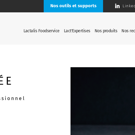
Nos outils et supports
Linke
Lactalis Foodservice
Lact'Expertises
Nos produits
Nos rec
ÉE
ssionnel