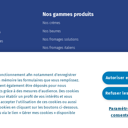
Nos gammes produits
Nos crèmes
Nos beurres
s
Nos fromages solutions
les
Nos fromages italiens
Nos fromages portions
Nos fromages entiers
Nos préparations
 fonctionnement afin notamment d’enregistrer
Autoriser 
n mémoire les formulaires que vous remplissez.
Nos ultra-frais
euvent également être déposés pour nous
Nos laits
ts grâce à des mesures d’audience. Des cookies
Refuser le
r établir un profil de vos intérêts et vous
Nos marques
ccepter l’utilisation de ces cookies ou aussi
Président Professionnel
okies en cliquant sur les boutons ci-dessous.
Paramétr
via le lien « Gérer mes cookies » disponible
Galbani Professionale
consent
Lactel Professionnel