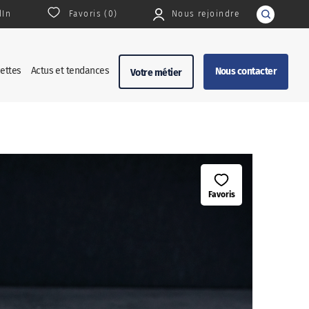
dIn
Favoris (
0
)
Nous rejoindre
Rechercher
ettes
Actus et tendances
Nous contacter
Votre métier
Favoris