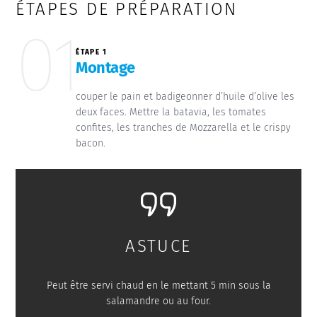
ÉTAPES DE PRÉPARATION
01
ÉTAPE 1
Montage
couper le pain et badigeonner d’huile d’olive les
deux faces. Mettre la batavia, les tomates
confites, les tranches de Mozzarella et le crispy
bacon.
ASTUCE
Peut être servi chaud en le mettant 5 min sous la
salamandre ou au four.