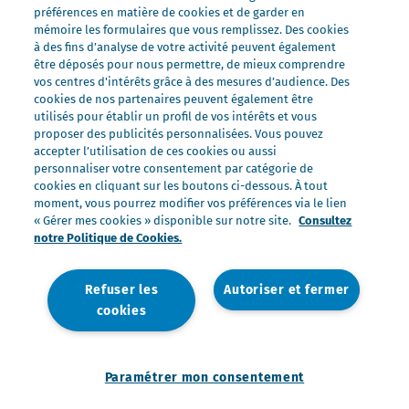
Nos marques
préférences en matière de cookies et de garder en
mémoire les formulaires que vous remplissez. Des cookies
Président Professionnel
à des fins d’analyse de votre activité peuvent également
être déposés pour nous permettre, de mieux comprendre
Galbani Professionale
vos centres d'intérêts grâce à des mesures d’audience. Des
Lactel Professionnel
cookies de nos partenaires peuvent également être
utilisés pour établir un profil de vos intérêts et vous
Société Professionnel
proposer des publicités personnalisées. Vous pouvez
Salakis Professionnel
accepter l’utilisation de ces cookies ou aussi
personnaliser votre consentement par catégorie de
Nous rejoindre
cookies en cliquant sur les boutons ci-dessous. À tout
Rejoindre le Groupe Lactalis
moment, vous pourrez modifier vos préférences via le lien
« Gérer mes cookies » disponible sur notre site.
Consultez
Les métiers du Foodservice
notre Politique de Cookies.
Nos offres
Refuser les
Autoriser et fermer
cookies
Nous contacter
Mentions légales
Politique de données personnelles
Politique de gestion des cookies
Paramétrer mon consentement
Paramétrer mon consentement
Accessibilité