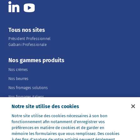
Tous nos sites
Président Professionnel
Galbani Professionale
Nos gammes produits
Nos crèmes
Nos beurres
Nos fromages solutions
Nos fromages italiens
Notre site utilise des cookies
Nos fromages portions
Nos fromages entiers
Notre site utilise des cookies nécessaires à son bon
fonctionnement afin notamment d’enregistrer vos
Nos préparations
préférences en matière de cookies et de garder en
Nos ultra-frais
mémoire les formulaires que vous remplissez. Des cookies
à des fins d’analyse de votre activité peuvent également