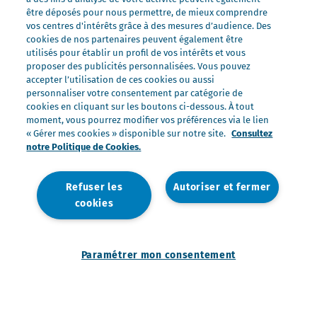
Nos laits
être déposés pour nous permettre, de mieux comprendre
Nos marques
vos centres d'intérêts grâce à des mesures d’audience. Des
cookies de nos partenaires peuvent également être
Président Professionnel
utilisés pour établir un profil de vos intérêts et vous
proposer des publicités personnalisées. Vous pouvez
Galbani Professionale
accepter l’utilisation de ces cookies ou aussi
Lactel Professionnel
personnaliser votre consentement par catégorie de
cookies en cliquant sur les boutons ci-dessous. À tout
Société Professionnel
moment, vous pourrez modifier vos préférences via le lien
Salakis Professionnel
« Gérer mes cookies » disponible sur notre site.
Consultez
notre Politique de Cookies.
Nous rejoindre
Rejoindre le Groupe Lactalis
Refuser les
Autoriser et fermer
Les métiers du Foodservice
cookies
Nos offres
Paramétrer mon consentement
Nous contacter
Mentions légales
Politique de données personnelles
Politique de gestion des cookies