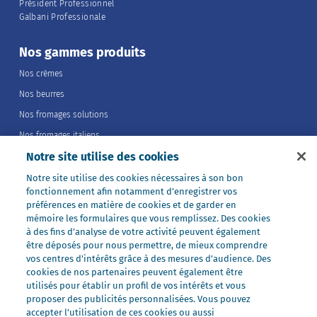
Président Professionnel
Galbani Professionale
Nos gammes produits
Nos crèmes
Nos beurres
Nos fromages solutions
Nos fromages italiens
Notre site utilise des cookies
Nos fromages portions
Nos fromages entiers
Notre site utilise des cookies nécessaires à son bon
fonctionnement afin notamment d’enregistrer vos
Nos préparations
préférences en matière de cookies et de garder en
Nos ultra-frais
mémoire les formulaires que vous remplissez. Des cookies
à des fins d’analyse de votre activité peuvent également
Nos laits
être déposés pour nous permettre, de mieux comprendre
Nos marques
vos centres d'intérêts grâce à des mesures d’audience. Des
cookies de nos partenaires peuvent également être
Président Professionnel
utilisés pour établir un profil de vos intérêts et vous
proposer des publicités personnalisées. Vous pouvez
Galbani Professionale
accepter l’utilisation de ces cookies ou aussi