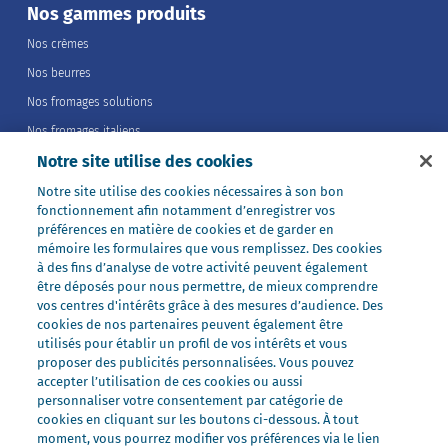
Nos gammes produits
Nos crèmes
Nos beurres
Nos fromages solutions
Nos fromages italiens
Notre site utilise des cookies
Nos fromages portions
Nos fromages entiers
Notre site utilise des cookies nécessaires à son bon
fonctionnement afin notamment d’enregistrer vos
Nos préparations
préférences en matière de cookies et de garder en
Nos ultra-frais
mémoire les formulaires que vous remplissez. Des cookies
à des fins d’analyse de votre activité peuvent également
Nos laits
être déposés pour nous permettre, de mieux comprendre
Nos marques
vos centres d'intérêts grâce à des mesures d’audience. Des
cookies de nos partenaires peuvent également être
Président Professionnel
utilisés pour établir un profil de vos intérêts et vous
proposer des publicités personnalisées. Vous pouvez
Galbani Professionale
accepter l’utilisation de ces cookies ou aussi
Lactel Professionnel
personnaliser votre consentement par catégorie de
cookies en cliquant sur les boutons ci-dessous. À tout
Société Professionnel
moment, vous pourrez modifier vos préférences via le lien