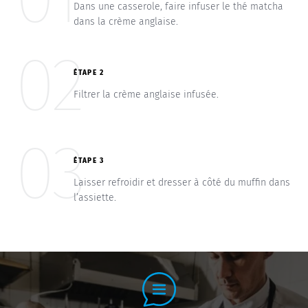
Dans une casserole, faire infuser le thé matcha
dans la crème anglaise.
02
ÉTAPE 2
Filtrer la crème anglaise infusée.
03
ÉTAPE 3
Laisser refroidir et dresser à côté du muffin dans
l’assiette.