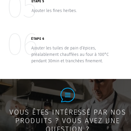
05
ÉTAPE 5
Ajouter les fines herbes.
06
ÉTAPE 6
Ajouter les tuiles de pain d’épices,
préalablement chauffées au four à 100°C
pendant 30min et tranchées finement.
VOUS ÊTES INTÉRESSÉ PAR NOS
PRODUITS ? VOUS AVEZ UNE
QUESTION ?