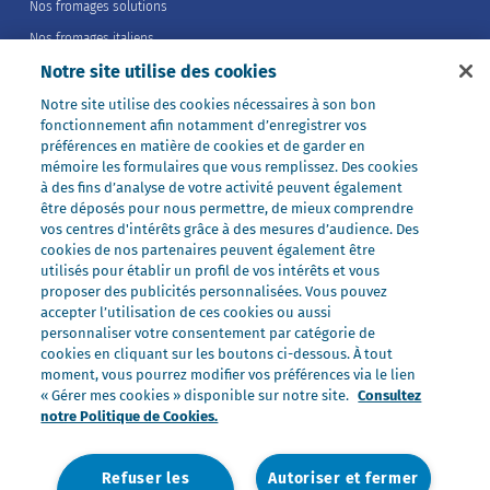
Nos fromages solutions
Nos fromages italiens
Notre site utilise des cookies
Nos fromages portions
Nos fromages entiers
Notre site utilise des cookies nécessaires à son bon
fonctionnement afin notamment d’enregistrer vos
Nos préparations
préférences en matière de cookies et de garder en
Nos ultra-frais
mémoire les formulaires que vous remplissez. Des cookies
à des fins d’analyse de votre activité peuvent également
Nos laits
être déposés pour nous permettre, de mieux comprendre
Nos marques
vos centres d'intérêts grâce à des mesures d’audience. Des
cookies de nos partenaires peuvent également être
Président Professionnel
utilisés pour établir un profil de vos intérêts et vous
proposer des publicités personnalisées. Vous pouvez
Galbani Professionale
accepter l’utilisation de ces cookies ou aussi
Lactel Professionnel
personnaliser votre consentement par catégorie de
cookies en cliquant sur les boutons ci-dessous. À tout
Société Professionnel
moment, vous pourrez modifier vos préférences via le lien
Salakis Professionnel
« Gérer mes cookies » disponible sur notre site.
Consultez
notre Politique de Cookies.
Nous rejoindre
Rejoindre le Groupe Lactalis
Refuser les
Autoriser et fermer
Les métiers du Foodservice