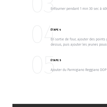
03
Enfourner pendant 1 min 30 sec à 40
04
ÉTAPE 4
En sortie de four, ajouter des point
dessus, puis ajouter les jeunes pous
05
ÉTAPE 5
Ajouter du Parmigiano Reggiano DOP po