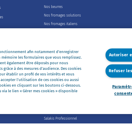
Nos beurres
s
Nos fromages solutions
les
Nos fromages italiens
Nos fromages portions
Nos fromages entiers
Nos préparations
 fonctionnement afin notamment d’enregistrer
Autoriser 
n mémoire les formulaires que vous remplissez.
Nos ultra-frais
euvent également être déposés pour nous
Nos laits
ts grâce à des mesures d’audience. Des cookies
Refuser le
r établir un profil de vos intérêts et vous
Nos marques
ccepter l’utilisation de ces cookies ou aussi
Président Professionnel
okies en cliquant sur les boutons ci-dessous.
Paramétr
via le lien « Gérer mes cookies » disponible
Galbani Professionale
consent
Lactel Professionnel
Société Professionnel
Salakis Professionnel