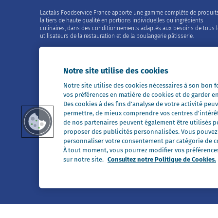
Lactalis Foodservice France apporte une gamme complète de produit
laitiers de haute qualité en portions individuelles ou ingrédients
culinaires, dans des conditionnements adaptés aux besoins de tous 
utilisateurs de la restauration et de la boulangerie pâtisserie.
Contactez-nous
02 99 26 63 33
Notre site utilise des cookies
Notre site utilise des cookies nécessaires à son bon
Restons en contact
vos préférences en matière de cookies et de garder e
Des cookies à des fins d’analyse de votre activité p
permettre, de mieux comprendre vos centres d'intérê
de nos partenaires peuvent également être utilisés pou
proposer des publicités personnalisées. Vous pouvez a
personnaliser votre consentement par catégorie de co
Tous nos sites
À tout moment, vous pourrez modifier vos préférences 
sur notre site.
Consultez notre Politique de Cookies.
Président Professionnel
Galbani Professionale