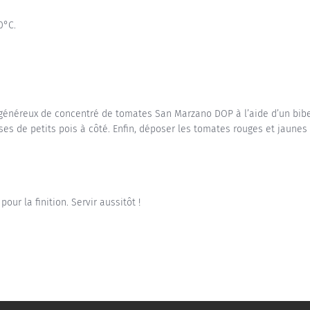
0°C.
s généreux de concentré de tomates San Marzano DOP à l’aide d’un bib
ses de petits pois à côté. Enfin, déposer les tomates rouges et jaunes
ur la finition. Servir aussitôt !