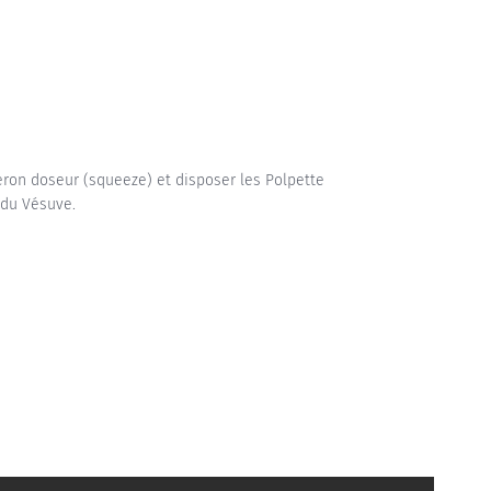
eron doseur (squeeze) et disposer les Polpette
 du Vésuve.