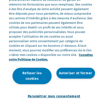
Nos marques
mémoire les formulaires que vous remplissez. Des cookies
Président Professionnel
à des fins d’analyse de votre activité peuvent également
être déposés pour nous permettre, de mieux comprendre
Galbani Professionale
vos centres d'intérêts grâce à des mesures d’audience. Des
Lactel Professionnel
cookies de nos partenaires peuvent également être
utilisés pour établir un profil de vos intérêts et vous
Société Professionnel
proposer des publicités personnalisées. Vous pouvez
Salakis Professionnel
accepter l’utilisation de ces cookies ou aussi
personnaliser votre consentement par catégorie de
Nous rejoindre
cookies en cliquant sur les boutons ci-dessous. À tout
Rejoindre le Groupe Lactalis
moment, vous pourrez modifier vos préférences via le lien
« Gérer mes cookies » disponible sur notre site.
Consultez
Les métiers du Foodservice
notre Politique de Cookies.
Nos offres
Refuser les
Autoriser et fermer
cookies
Nous contacter
Mentions légales
Politique de données personnelles
Politique de gestion des cookies
Paramétrer mon consentement
Paramétrer mon consentement
Accessibilité