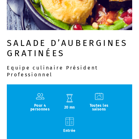
SALADE D’AUBERGINES
GRATINÉES
Equipe culinaire Président
Professionnel
Pour 4
Toutes les
20 mn
personnes
saisons
Entrée