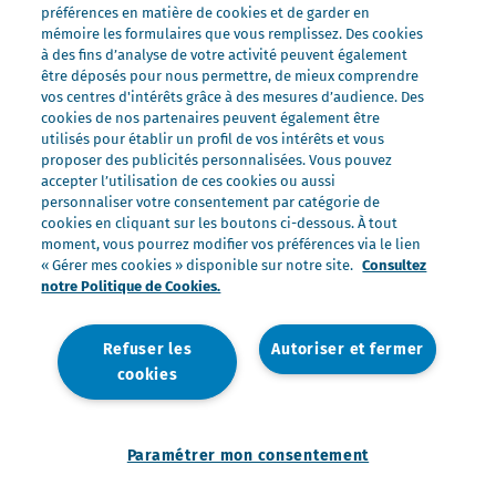
Nos préparations
préférences en matière de cookies et de garder en
Nos ultra-frais
mémoire les formulaires que vous remplissez. Des cookies
à des fins d’analyse de votre activité peuvent également
Nos laits
être déposés pour nous permettre, de mieux comprendre
Nos marques
vos centres d'intérêts grâce à des mesures d’audience. Des
cookies de nos partenaires peuvent également être
Président Professionnel
utilisés pour établir un profil de vos intérêts et vous
proposer des publicités personnalisées. Vous pouvez
Galbani Professionale
accepter l’utilisation de ces cookies ou aussi
Lactel Professionnel
personnaliser votre consentement par catégorie de
cookies en cliquant sur les boutons ci-dessous. À tout
Société Professionnel
moment, vous pourrez modifier vos préférences via le lien
Salakis Professionnel
« Gérer mes cookies » disponible sur notre site.
Consultez
notre Politique de Cookies.
Nous rejoindre
Rejoindre le Groupe Lactalis
Refuser les
Autoriser et fermer
Les métiers du Foodservice
cookies
Nos offres
Paramétrer mon consentement
Nous contacter
Mentions légales