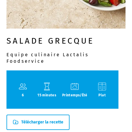
SALADE GRECQUE
Equipe culinaire Lactalis
Foodservice
6
15 minutes
Printemps/Été
Plat
Télécharger la recette