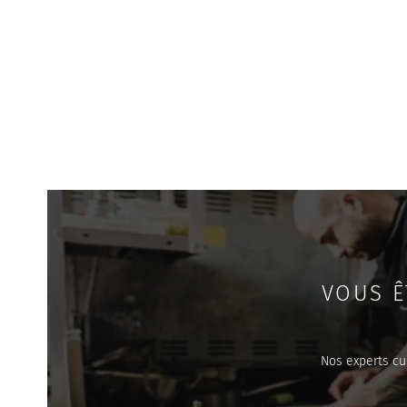
VOUS Ê
Nos experts cu