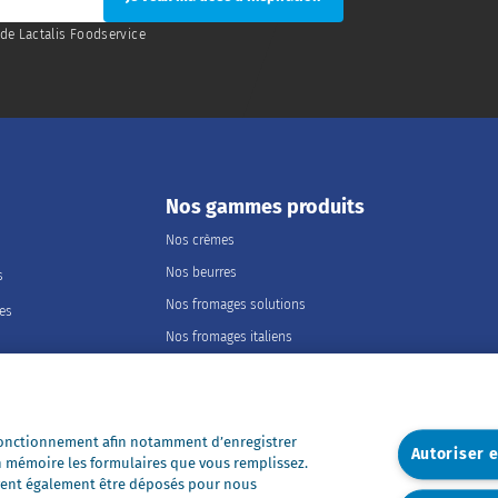
de Lactalis Foodservice
Nos gammes produits
Nos crèmes
Nos beurres
s
Nos fromages solutions
les
Nos fromages italiens
Nos fromages portions
Nos fromages entiers
Nos préparations
 fonctionnement afin notamment d’enregistrer
Autoriser 
n mémoire les formulaires que vous remplissez.
Nos ultra-frais
euvent également être déposés pour nous