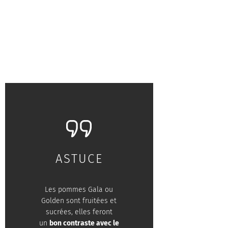
ASTUCE
Les pommes Gala ou
Golden sont fruitées et
sucrées, elles feront
un
bon contraste avec le