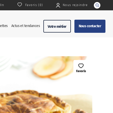
dIn
Favoris (
0
)
Nous rejoindre
Rechercher
ettes
Actus et tendances
Nous contacter
Votre métier
Favoris