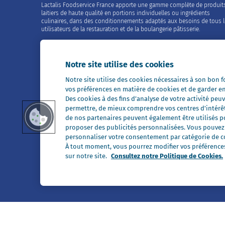
Lactalis Foodservice France apporte une gamme complète de produit
laitiers de haute qualité en portions individuelles ou ingrédients
culinaires, dans des conditionnements adaptés aux besoins de tous 
utilisateurs de la restauration et de la boulangerie pâtisserie.
Contactez-nous
02 99 26 63 33
Notre site utilise des cookies
Notre site utilise des cookies nécessaires à son bon
Restons en contact
vos préférences en matière de cookies et de garder e
Des cookies à des fins d’analyse de votre activité p
permettre, de mieux comprendre vos centres d'intérê
de nos partenaires peuvent également être utilisés pou
proposer des publicités personnalisées. Vous pouvez a
personnaliser votre consentement par catégorie de co
Tous nos sites
À tout moment, vous pourrez modifier vos préférences 
sur notre site.
Consultez notre Politique de Cookies.
Président Professionnel
Galbani Professionale