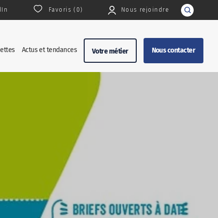
dIn
Favoris (
0
)
Nous rejoindre
Rechercher
ettes
Actus et tendances
Nous contacter
Votre métier