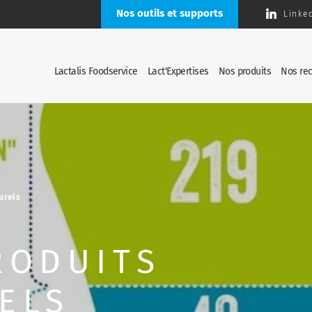
Nos outils et supports
Linke
Lactalis Foodservice
Lact'Expertises
Nos produits
Nos rec
urels
RODUITS
ELS