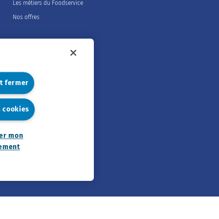
Les métiers du Foodservice
Nos offres
et fermer
s cookies
er mon
ement