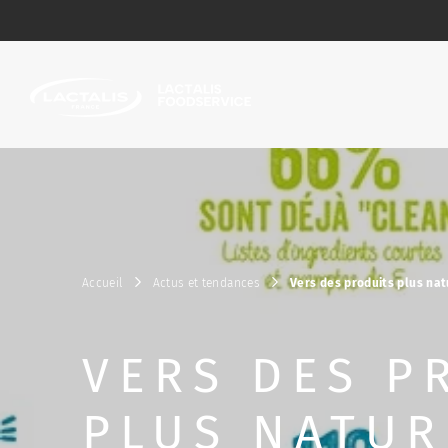
Passer le menu
Accueil
Actus et tendances
Vers des produits plus nat
VERS DES P
PLUS NATUR