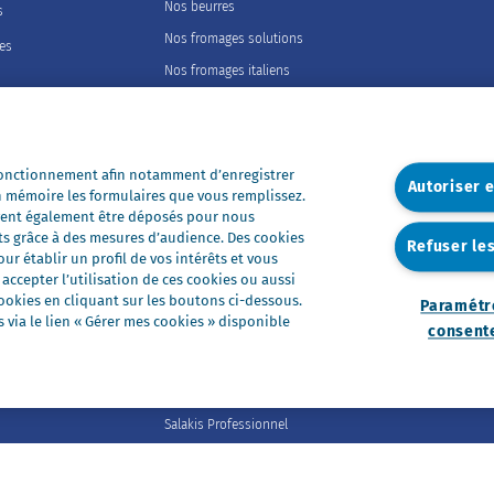
Nos beurres
s
Nos fromages solutions
les
Nos fromages italiens
Nos fromages portions
Nos fromages entiers
Nos préparations
 fonctionnement afin notamment d’enregistrer
Autoriser 
n mémoire les formulaires que vous remplissez.
Nos ultra-frais
euvent également être déposés pour nous
Nos laits
ts grâce à des mesures d’audience. Des cookies
Refuser le
r établir un profil de vos intérêts et vous
Nos marques
ccepter l’utilisation de ces cookies ou aussi
Président Professionnel
okies en cliquant sur les boutons ci-dessous.
Paramétr
via le lien « Gérer mes cookies » disponible
Galbani Professionale
consent
Lactel Professionnel
Société Professionnel
Salakis Professionnel