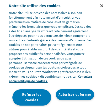
Nos préparations
Notre site utilise des cookies
Nos ultra-frais
Notre site utilise des cookies nécessaires à son bon
Nos laits
fonctionnement afin notamment d’enregistrer vos
Nos marques
préférences en matière de cookies et de garder en
mémoire les formulaires que vous remplissez. Des cookies
Président Professionnel
à des fins d’analyse de votre activité peuvent également
être déposés pour nous permettre, de mieux comprendre
Galbani Professionale
vos centres d'intérêts grâce à des mesures d’audience. Des
Lactel Professionnel
cookies de nos partenaires peuvent également être
utilisés pour établir un profil de vos intérêts et vous
Société Professionnel
proposer des publicités personnalisées. Vous pouvez
Salakis Professionnel
accepter l’utilisation de ces cookies ou aussi
personnaliser votre consentement par catégorie de
Nous rejoindre
cookies en cliquant sur les boutons ci-dessous. À tout
Rejoindre le Groupe Lactalis
moment, vous pourrez modifier vos préférences via le lien
« Gérer mes cookies » disponible sur notre site.
Consultez
Les métiers du Foodservice
notre Politique de Cookies.
Nos offres
Refuser les
Autoriser et fermer
cookies
Nous contacter
Mentions légales