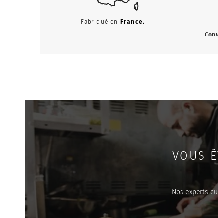
Fabriqué en
France.
Conv
VOUS Ê
Nos experts cu