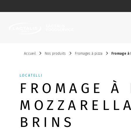
Passer le menu
Accueil
Nos produits
Fromages à pizza
Fromage à 
LOCATELLI
FROMAGE À 
MOZZARELL
BRINS