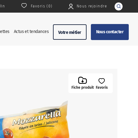
dIn
Favoris (
0
)
Nous rejoindre
Rechercher
ettes
Actus et tendances
Nous contacter
Votre métier
Fiche produit
Favoris