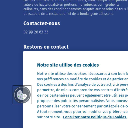
Lactalis Foodservice France apporte une gamme complète de produit
laitiers de haute qualité en portions individuelles ou ingrédients
culinaires, dans des conditionnements adaptés aux besoins de tous 
utilisateurs de la restauration et de la boulangerie pâtisserie.
Contactez-nous
02 99 26 63 33
Restons en contact
Notre site utilise des cookies
Notre site utilise des cookies nécessaires à son bon
Tous nos sites
vos préférences en matière de cookies et de garder e
Des cookies à des fins d’analyse de votre activité p
Président Professionnel
permettre, de mieux comprendre vos centres d'intérê
Galbani Professionale
de nos partenaires peuvent également être utilisés pou
proposer des publicités personnalisées. Vous pouvez a
personnaliser votre consentement par catégorie de co
À tout moment, vous pourrez modifier vos préférences 
sur notre site.
Consultez notre Politique de Cookies.