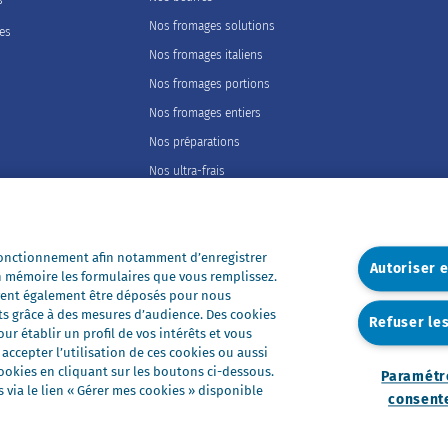
s
Nos fromages solutions
les
Nos fromages italiens
Nos fromages portions
Nos fromages entiers
Nos préparations
Nos ultra-frais
Nos laits
Nos marques
 fonctionnement afin notamment d’enregistrer
Président Professionnel
Autoriser 
n mémoire les formulaires que vous remplissez.
Galbani Professionale
euvent également être déposés pour nous
ts grâce à des mesures d’audience. Des cookies
Lactel Professionnel
Refuser le
r établir un profil de vos intérêts et vous
Société Professionnel
ccepter l’utilisation de ces cookies ou aussi
okies en cliquant sur les boutons ci-dessous.
Paramétr
Salakis Professionnel
via le lien « Gérer mes cookies » disponible
consent