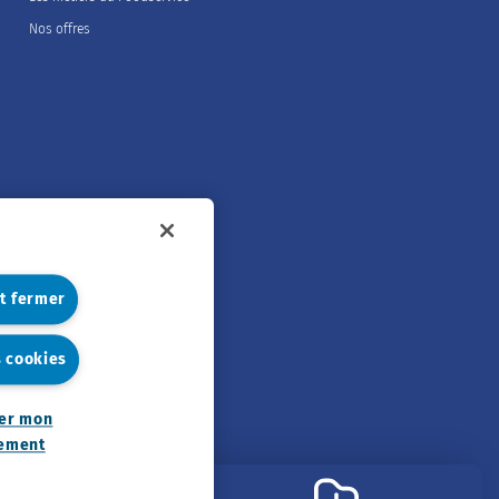
Nos offres
et fermer
s cookies
er mon
ement