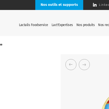
Nos outils et supports
Linke
Lactalis Foodservice
Lact'Expertises
Nos produits
Nos rec
me
E