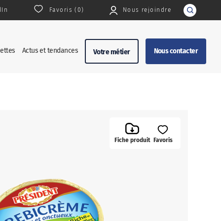
dIn
Favoris (
0
)
Nous rejoindre
Rechercher
ettes
Actus et tendances
Nous contacter
Votre métier
Fiche produit
Favoris