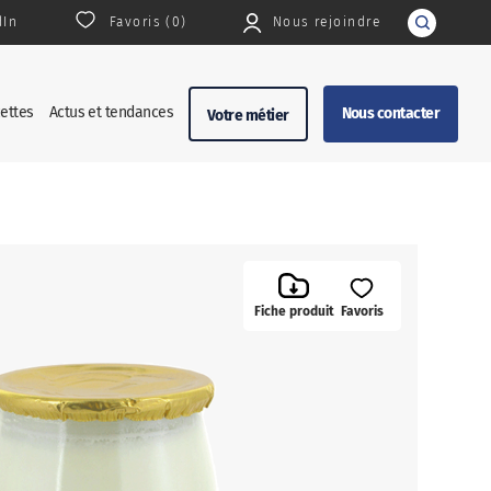
dIn
Favoris (
0
)
Nous rejoindre
Rechercher
ettes
Actus et tendances
Nous contacter
Votre métier
Fiche produit
Favoris