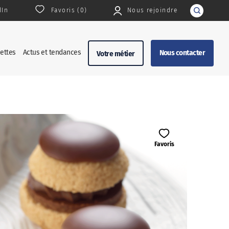
dIn
Favoris (
0
)
Nous rejoindre
Rechercher
ettes
Actus et tendances
Nous contacter
Votre métier
Favoris