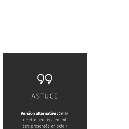
ASTUCE
Version alternative :
Cette
recette peut également
être présentée en éclair