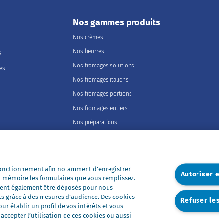
Nos gammes produits
Nos crèmes
Nos beurres
s
Nos fromages solutions
les
Nos fromages italiens
Nos fromages portions
Nos fromages entiers
Nos préparations
Nos ultra-frais
Nos laits
Nos marques
 fonctionnement afin notamment d’enregistrer
Autoriser 
n mémoire les formulaires que vous remplissez.
Président Professionnel
euvent également être déposés pour nous
Galbani Professionale
ts grâce à des mesures d’audience. Des cookies
Refuser le
r établir un profil de vos intérêts et vous
Lactel Professionnel
ccepter l’utilisation de ces cookies ou aussi