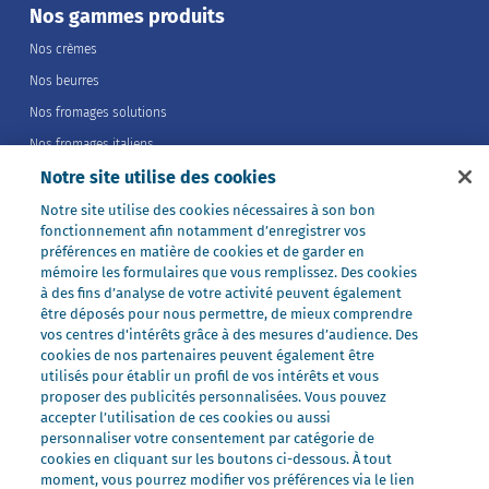
Nos gammes produits
Nos crèmes
Nos beurres
Nos fromages solutions
Nos fromages italiens
Notre site utilise des cookies
Nos fromages portions
Nos fromages entiers
Notre site utilise des cookies nécessaires à son bon
fonctionnement afin notamment d’enregistrer vos
Nos préparations
préférences en matière de cookies et de garder en
Nos ultra-frais
mémoire les formulaires que vous remplissez. Des cookies
à des fins d’analyse de votre activité peuvent également
Nos laits
être déposés pour nous permettre, de mieux comprendre
Nos marques
vos centres d'intérêts grâce à des mesures d’audience. Des
cookies de nos partenaires peuvent également être
Président Professionnel
utilisés pour établir un profil de vos intérêts et vous
proposer des publicités personnalisées. Vous pouvez
Galbani Professionale
accepter l’utilisation de ces cookies ou aussi
Lactel Professionnel
personnaliser votre consentement par catégorie de
cookies en cliquant sur les boutons ci-dessous. À tout
Société Professionnel
moment, vous pourrez modifier vos préférences via le lien