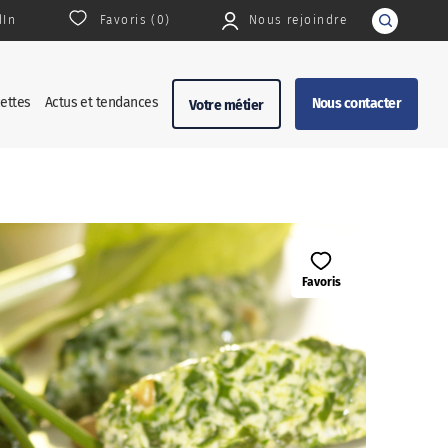
dIn
Favoris (
0
)
Nous rejoindre
Rechercher
ettes
Actus et tendances
Nous contacter
Votre métier
Favoris