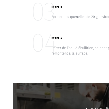
03
ÉTAPE 3
Former des quenelles de 20 g environ
04
ÉTAPE 4
Porter de l’eau à ébullition, saler et
remontent à la surface.