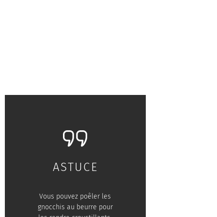
ASTUCE
Vous pouvez poêler les
gnocchis au beurre pour