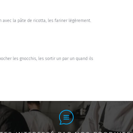
 avec la pâte de ricotta, les fariner légèrement.
 pocher les gnocchis, les sortir un par un quand ils