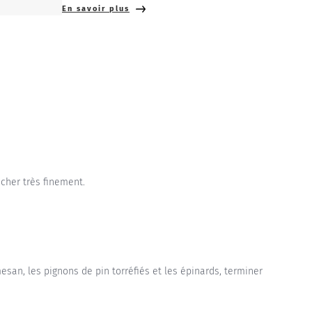
En savoir plus
âcher très finement.
mesan, les pignons de pin torréfiés et les épinards, terminer