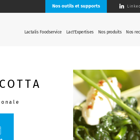
Nos outils et supports
Linke
Lactalis Foodservice
Lact'Expertises
Nos produits
Nos rec
ICOTTA
ionale
ée