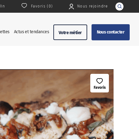
dIn
Favoris (
0
)
Nous rejoindre
Rechercher
ettes
Actus et tendances
Nous contacter
Votre métier
Favoris