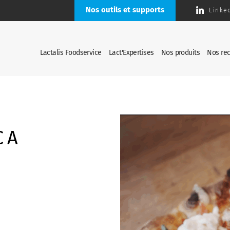
Nos outils et supports
Linke
Lactalis Foodservice
Lact'Expertises
Nos produits
Nos rec
CA