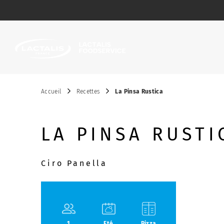
Passer le menu
Accueil
Recettes
La Pinsa Rustica
LA PINSA RUSTI
Ciro Panella
1
Eté
Pizza