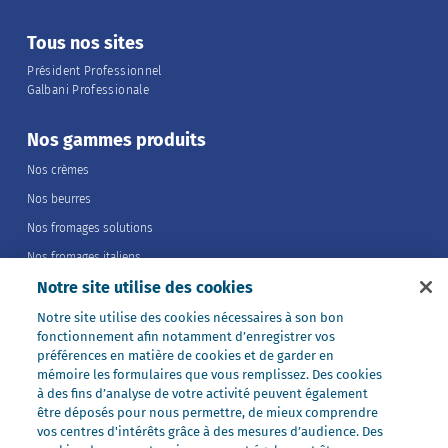
Tous nos sites
Président Professionnel
Galbani Professionale
Nos gammes produits
Nos crèmes
Nos beurres
Nos fromages solutions
Nos fromages italiens
Notre site utilise des cookies
Nos fromages portions
Nos fromages entiers
Notre site utilise des cookies nécessaires à son bon
fonctionnement afin notamment d’enregistrer vos
Nos préparations
préférences en matière de cookies et de garder en
Nos ultra-frais
mémoire les formulaires que vous remplissez. Des cookies
à des fins d’analyse de votre activité peuvent également
Nos laits
être déposés pour nous permettre, de mieux comprendre
Nos marques
vos centres d'intérêts grâce à des mesures d’audience. Des