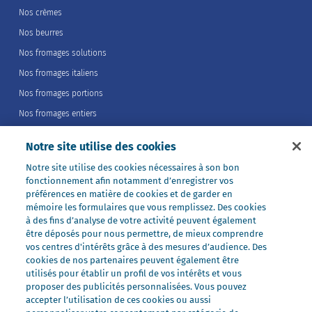
Nos crèmes
Nos beurres
Nos fromages solutions
Nos fromages italiens
Nos fromages portions
Nos fromages entiers
Nos préparations
Notre site utilise des cookies
Nos ultra-frais
Notre site utilise des cookies nécessaires à son bon
Nos laits
fonctionnement afin notamment d’enregistrer vos
Nos marques
préférences en matière de cookies et de garder en
mémoire les formulaires que vous remplissez. Des cookies
Président Professionnel
à des fins d’analyse de votre activité peuvent également
être déposés pour nous permettre, de mieux comprendre
Galbani Professionale
vos centres d'intérêts grâce à des mesures d’audience. Des
Lactel Professionnel
cookies de nos partenaires peuvent également être
utilisés pour établir un profil de vos intérêts et vous
Société Professionnel
proposer des publicités personnalisées. Vous pouvez
Salakis Professionnel
accepter l’utilisation de ces cookies ou aussi