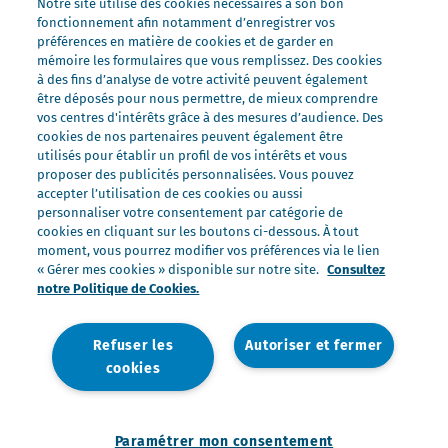
Notre site utilise des cookies nécessaires à son bon
Nos laits
fonctionnement afin notamment d’enregistrer vos
Nos marques
préférences en matière de cookies et de garder en
mémoire les formulaires que vous remplissez. Des cookies
Président Professionnel
à des fins d’analyse de votre activité peuvent également
être déposés pour nous permettre, de mieux comprendre
Galbani Professionale
vos centres d'intérêts grâce à des mesures d’audience. Des
Lactel Professionnel
cookies de nos partenaires peuvent également être
utilisés pour établir un profil de vos intérêts et vous
Société Professionnel
proposer des publicités personnalisées. Vous pouvez
Salakis Professionnel
accepter l’utilisation de ces cookies ou aussi
personnaliser votre consentement par catégorie de
Nous rejoindre
cookies en cliquant sur les boutons ci-dessous. À tout
Rejoindre le Groupe Lactalis
moment, vous pourrez modifier vos préférences via le lien
« Gérer mes cookies » disponible sur notre site.
Consultez
Les métiers du Foodservice
notre Politique de Cookies.
Nos offres
Refuser les
Autoriser et fermer
cookies
Nous contacter
Mentions légales
Politique de données personnelles
Politique de gestion des cookies
Paramétrer mon consentement