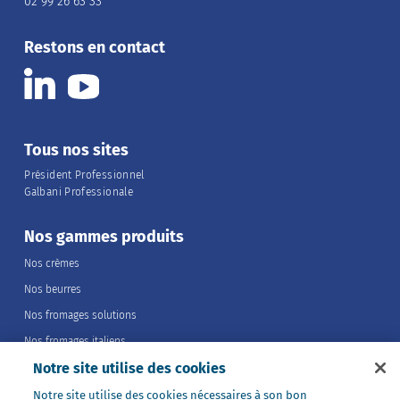
02 99 26 63 33
Restons en contact
Tous nos sites
Président Professionnel
Galbani Professionale
Nos gammes produits
Nos crèmes
Nos beurres
Nos fromages solutions
Nos fromages italiens
Notre site utilise des cookies
Nos fromages portions
Nos fromages entiers
Notre site utilise des cookies nécessaires à son bon