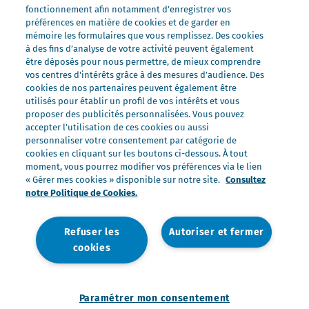
fonctionnement afin notamment d’enregistrer vos
Nos préparations
préférences en matière de cookies et de garder en
Nos ultra-frais
mémoire les formulaires que vous remplissez. Des cookies
à des fins d’analyse de votre activité peuvent également
Nos laits
être déposés pour nous permettre, de mieux comprendre
Nos marques
vos centres d'intérêts grâce à des mesures d’audience. Des
cookies de nos partenaires peuvent également être
Président Professionnel
utilisés pour établir un profil de vos intérêts et vous
proposer des publicités personnalisées. Vous pouvez
Galbani Professionale
accepter l’utilisation de ces cookies ou aussi
Lactel Professionnel
personnaliser votre consentement par catégorie de
cookies en cliquant sur les boutons ci-dessous. À tout
Société Professionnel
moment, vous pourrez modifier vos préférences via le lien
Salakis Professionnel
« Gérer mes cookies » disponible sur notre site.
Consultez
notre Politique de Cookies.
Nous rejoindre
Rejoindre le Groupe Lactalis
Refuser les
Autoriser et fermer
Les métiers du Foodservice
cookies
Nos offres
Paramétrer mon consentement