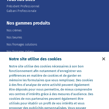
Président Professionnel
Galbani Professionale
Nos gammes produits
Nos crèmes
Nos beurres
Nos fromages solutions
Nos fromages italiens
Notre site utilise des cookies
Nos fromages portions
Nos fromages entiers
Notre site utilise des cookies nécessaires à son bon
fonctionnement afin notamment d’enregistrer vos
Nos préparations
préférences en matière de cookies et de garder en
Nos ultra-frais
mémoire les formulaires que vous remplissez. Des cookies
à des fins d’analyse de votre activité peuvent également
Nos laits
être déposés pour nous permettre, de mieux comprendre
Nos marques
vos centres d'intérêts grâce à des mesures d’audience. Des
cookies de nos partenaires peuvent également être
Président Professionnel
utilisés pour établir un profil de vos intérêts et vous
proposer des publicités personnalisées. Vous pouvez
Galbani Professionale