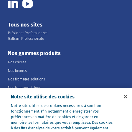
Tous nos sites
Président Professionnel
Galbani Professionale
Nos gammes produits
Nos crèmes
Nos beurres
Nos fromages solutions
Nos fromages italiens
Notre site utilise des cookies
Nos fromages portions
Nos fromages entiers
Notre site utilise des cookies nécessaires à son bon
fonctionnement afin notamment d’enregistrer vos
Nos préparations
préférences en matière de cookies et de garder en
Nos ultra-frais
mémoire les formulaires que vous remplissez. Des cookies
à des fins d’analyse de votre activité peuvent également
Nos laits