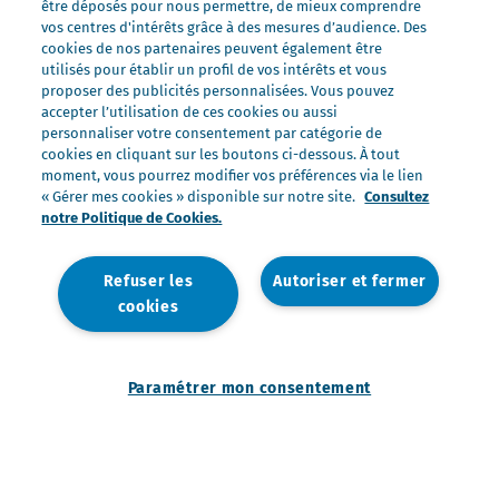
être déposés pour nous permettre, de mieux comprendre
Nos marques
vos centres d'intérêts grâce à des mesures d’audience. Des
cookies de nos partenaires peuvent également être
Président Professionnel
utilisés pour établir un profil de vos intérêts et vous
proposer des publicités personnalisées. Vous pouvez
Galbani Professionale
accepter l’utilisation de ces cookies ou aussi
Lactel Professionnel
personnaliser votre consentement par catégorie de
cookies en cliquant sur les boutons ci-dessous. À tout
Société Professionnel
moment, vous pourrez modifier vos préférences via le lien
Salakis Professionnel
« Gérer mes cookies » disponible sur notre site.
Consultez
notre Politique de Cookies.
Nous rejoindre
Rejoindre le Groupe Lactalis
Refuser les
Autoriser et fermer
Les métiers du Foodservice
cookies
Nos offres
Paramétrer mon consentement
Nous contacter
Mentions légales
Télécharger la fiche produit
Politique de données personnelles
Politique de gestion des cookies
Paramétrer mon consentement
Accessibilité