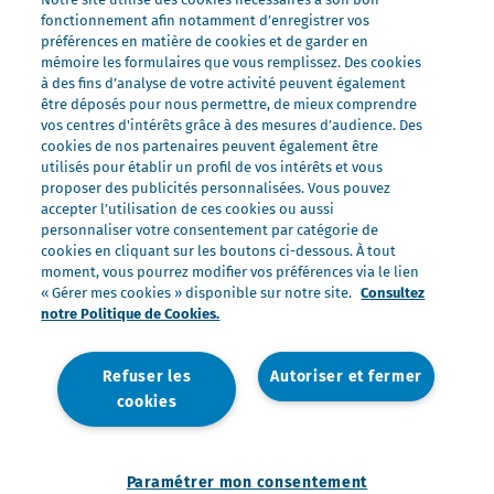
fonctionnement afin notamment d’enregistrer vos
Nos marques
préférences en matière de cookies et de garder en
Président Professionnel
mémoire les formulaires que vous remplissez. Des cookies
à des fins d’analyse de votre activité peuvent également
Galbani Professionale
être déposés pour nous permettre, de mieux comprendre
Lactel Professionnel
vos centres d'intérêts grâce à des mesures d’audience. Des
cookies de nos partenaires peuvent également être
Société Professionnel
utilisés pour établir un profil de vos intérêts et vous
proposer des publicités personnalisées. Vous pouvez
Salakis Professionnel
accepter l’utilisation de ces cookies ou aussi
Nous rejoindre
personnaliser votre consentement par catégorie de
cookies en cliquant sur les boutons ci-dessous. À tout
Rejoindre le Groupe Lactalis
moment, vous pourrez modifier vos préférences via le lien
Les métiers du Foodservice
« Gérer mes cookies » disponible sur notre site.
Consultez
notre Politique de Cookies.
Nos offres
Refuser les
Autoriser et fermer
cookies
Nous contacter
Mentions légales
Politique de données personnelles
Politique de gestion des cookies
Paramétrer mon consentement
Paramétrer mon consentement
Accessibilité