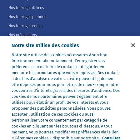
Nos fromages italiens
Nos fromages portions
Nos fromages entiers
Nos préparations
Nos ultra-frais
Notre site utilise des cookies
Nos laits
Notre site utilise des cookies nécessaires à son bon
fonctionnement afin notamment d’enregistrer vos
Nos marques
préférences en matière de cookies et de garder en
Président Professionnel
mémoire les formulaires que vous remplissez. Des cookies
à des fins d’analyse de votre activité peuvent également
Galbani Professionale
être déposés pour nous permettre, de mieux comprendre
Lactel Professionnel
vos centres d'intérêts grâce à des mesures d’audience. Des
cookies de nos partenaires peuvent également être
Société Professionnel
utilisés pour établir un profil de vos intérêts et vous
proposer des publicités personnalisées. Vous pouvez
Salakis Professionnel
accepter l’utilisation de ces cookies ou aussi
Nous rejoindre
personnaliser votre consentement par catégorie de
cookies en cliquant sur les boutons ci-dessous. À tout
Rejoindre le Groupe Lactalis
moment, vous pourrez modifier vos préférences via le lien
Les métiers du Foodservice
« Gérer mes cookies » disponible sur notre site.
Consultez