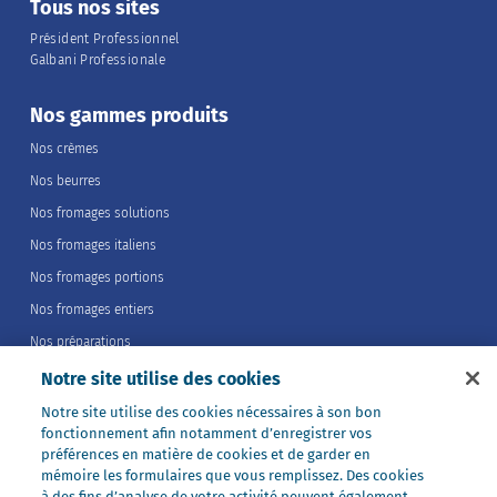
Tous nos sites
Président Professionnel
Galbani Professionale
Nos gammes produits
Nos crèmes
Nos beurres
Nos fromages solutions
Nos fromages italiens
Nos fromages portions
Nos fromages entiers
Nos préparations
Nos ultra-frais
Notre site utilise des cookies
Nos laits
Notre site utilise des cookies nécessaires à son bon
fonctionnement afin notamment d’enregistrer vos
Nos marques
préférences en matière de cookies et de garder en
Président Professionnel
mémoire les formulaires que vous remplissez. Des cookies
à des fins d’analyse de votre activité peuvent également