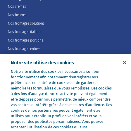
Nos crèmes
Nos beurres
Nos fromages solutions
Nos fromages italiens
Nos fromages portions
Nos fromages entiers
Nos préparations
Notre site utilise des cookies
Nos ultra-frais
Notre site utilise des cookies nécessaires à son bon
Nos laits
fonctionnement afin notamment d’enregistrer vos
Nos marques
préférences en matière de cookies et de garder en
mémoire les formulaires que vous remplissez. Des cookies
Président Professionnel
à des fins d’analyse de votre activité peuvent également
être déposés pour nous permettre, de mieux comprendre
Galbani Professionale
vos centres d'intérêts grâce à des mesures d’audience. Des
Lactel Professionnel
cookies de nos partenaires peuvent également être
utilisés pour établir un profil de vos intérêts et vous
Société Professionnel
proposer des publicités personnalisées. Vous pouvez
Salakis Professionnel
accepter l’utilisation de ces cookies ou aussi