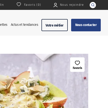
dIn
Favoris (
0
)
Nous rejoindre
Rechercher
ettes
Actus et tendances
Nous contacter
Votre métier
Favoris