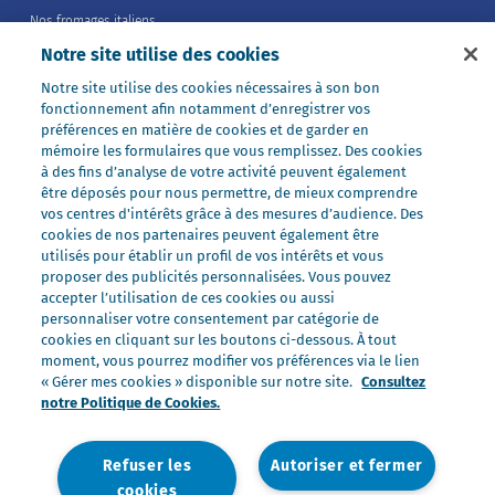
Nos fromages italiens
Notre site utilise des cookies
Nos fromages portions
Nos fromages entiers
Notre site utilise des cookies nécessaires à son bon
fonctionnement afin notamment d’enregistrer vos
Nos préparations
préférences en matière de cookies et de garder en
Nos ultra-frais
mémoire les formulaires que vous remplissez. Des cookies
à des fins d’analyse de votre activité peuvent également
Nos laits
être déposés pour nous permettre, de mieux comprendre
Nos marques
vos centres d'intérêts grâce à des mesures d’audience. Des
cookies de nos partenaires peuvent également être
Président Professionnel
utilisés pour établir un profil de vos intérêts et vous
proposer des publicités personnalisées. Vous pouvez
Galbani Professionale
accepter l’utilisation de ces cookies ou aussi
Lactel Professionnel
personnaliser votre consentement par catégorie de
cookies en cliquant sur les boutons ci-dessous. À tout
Société Professionnel
moment, vous pourrez modifier vos préférences via le lien
Salakis Professionnel
« Gérer mes cookies » disponible sur notre site.
Consultez
notre Politique de Cookies.
Nous rejoindre
Rejoindre le Groupe Lactalis
Refuser les
Autoriser et fermer
Les métiers du Foodservice
cookies