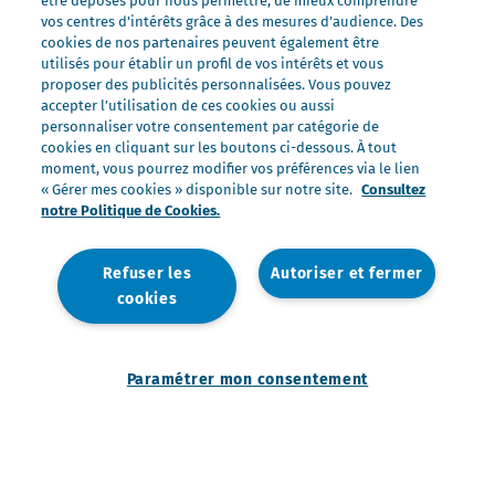
être déposés pour nous permettre, de mieux comprendre
Nos marques
vos centres d'intérêts grâce à des mesures d’audience. Des
cookies de nos partenaires peuvent également être
Président Professionnel
utilisés pour établir un profil de vos intérêts et vous
proposer des publicités personnalisées. Vous pouvez
Galbani Professionale
accepter l’utilisation de ces cookies ou aussi
Lactel Professionnel
personnaliser votre consentement par catégorie de
cookies en cliquant sur les boutons ci-dessous. À tout
Société Professionnel
moment, vous pourrez modifier vos préférences via le lien
Salakis Professionnel
« Gérer mes cookies » disponible sur notre site.
Consultez
notre Politique de Cookies.
Nous rejoindre
Rejoindre le Groupe Lactalis
Refuser les
Autoriser et fermer
Les métiers du Foodservice
cookies
Nos offres
Paramétrer mon consentement
Nous contacter
Mentions légales
Politique de données personnelles
Politique de gestion des cookies
Paramétrer mon consentement
Accessibilité