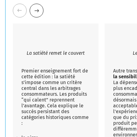
La satiété remet le couvert
Le
Premier enseignement fort de
Autre tran
cette édition : la satiété
la sensibi
s’impose comme un critère
La dépense
central dans les arbitrages
plus encad
consommateurs. Les produits
consommat
“qui calent” reprennent
désormais 
l’avantage.
Cela explique le
acceptabl
succès persistant des
l'expérien
catégories historiques comme
que du pri
:
produit pe
différemm
environne