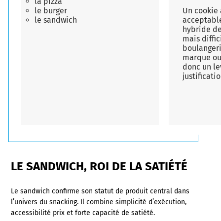
la pizza
le burger
Un cookie 
le sandwich
acceptabl
hybride d
mais diffi
boulangeri
marque ou
donc un le
justificati
LE SANDWICH, ROI DE LA SATIÉTÉ
Le sandwich confirme son statut de produit central dans
l’univers du snacking. Il combine simplicité d’exécution,
accessibilité prix et forte capacité de satiété.