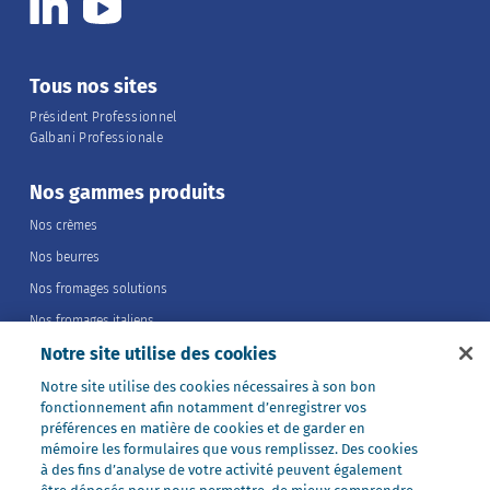
Tous nos sites
Président Professionnel
Galbani Professionale
Nos gammes produits
Nos crèmes
Nos beurres
Nos fromages solutions
Nos fromages italiens
Notre site utilise des cookies
Nos fromages portions
Nos fromages entiers
Notre site utilise des cookies nécessaires à son bon
fonctionnement afin notamment d’enregistrer vos
Nos préparations
préférences en matière de cookies et de garder en
Nos ultra-frais
mémoire les formulaires que vous remplissez. Des cookies
à des fins d’analyse de votre activité peuvent également
Nos laits