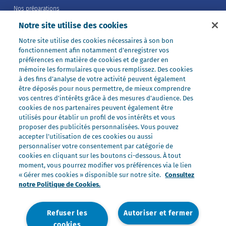
Nos préparations
Nos ultra-frais
Notre site utilise des cookies
Nos laits
Notre site utilise des cookies nécessaires à son bon
fonctionnement afin notamment d’enregistrer vos
Nos marques
préférences en matière de cookies et de garder en
Président Professionnel
mémoire les formulaires que vous remplissez. Des cookies
à des fins d’analyse de votre activité peuvent également
Galbani Professionale
être déposés pour nous permettre, de mieux comprendre
Lactel Professionnel
vos centres d'intérêts grâce à des mesures d’audience. Des
cookies de nos partenaires peuvent également être
Société Professionnel
utilisés pour établir un profil de vos intérêts et vous
proposer des publicités personnalisées. Vous pouvez
Salakis Professionnel
accepter l’utilisation de ces cookies ou aussi
Nous rejoindre
personnaliser votre consentement par catégorie de
cookies en cliquant sur les boutons ci-dessous. À tout
Rejoindre le Groupe Lactalis
moment, vous pourrez modifier vos préférences via le lien
Les métiers du Foodservice
« Gérer mes cookies » disponible sur notre site.
Consultez
notre Politique de Cookies.
Nos offres
Refuser les
Autoriser et fermer
cookies