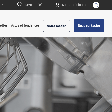
dIn
Favoris (
0
)
Nous rejoindre
Rechercher
ettes
Actus et tendances
Nous contacter
Votre métier