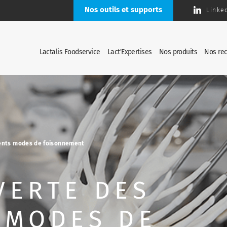
Nos outils et supports
Linke
Lactalis Foodservice
Lact'Expertises
Nos produits
Nos rec
rents modes de foisonnement
VERTE DES
 MODES DE