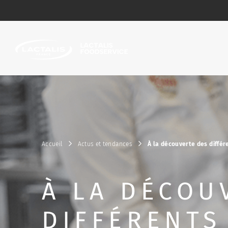
Passer le menu
Accueil
Actus et tendances
À la découverte des diffé
À LA DÉCOU
DIFFÉRENTS