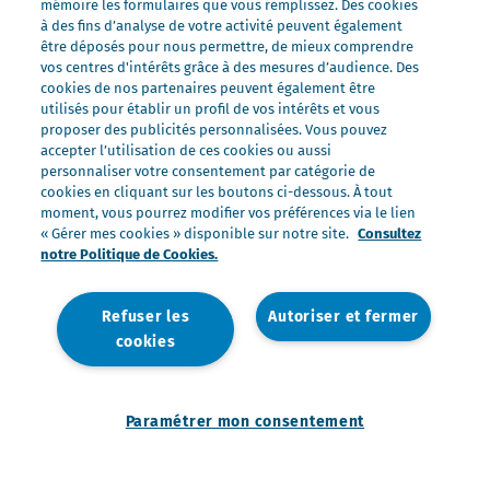
Nos ultra-frais
mémoire les formulaires que vous remplissez. Des cookies
à des fins d’analyse de votre activité peuvent également
Nos laits
être déposés pour nous permettre, de mieux comprendre
Nos marques
vos centres d'intérêts grâce à des mesures d’audience. Des
cookies de nos partenaires peuvent également être
Président Professionnel
utilisés pour établir un profil de vos intérêts et vous
proposer des publicités personnalisées. Vous pouvez
Galbani Professionale
accepter l’utilisation de ces cookies ou aussi
Lactel Professionnel
personnaliser votre consentement par catégorie de
cookies en cliquant sur les boutons ci-dessous. À tout
Société Professionnel
moment, vous pourrez modifier vos préférences via le lien
Salakis Professionnel
« Gérer mes cookies » disponible sur notre site.
Consultez
notre Politique de Cookies.
Nous rejoindre
Rejoindre le Groupe Lactalis
Refuser les
Autoriser et fermer
Les métiers du Foodservice
cookies
Nos offres
Paramétrer mon consentement
Nous contacter
Mentions légales
Politique de données personnelles
Politique de gestion des cookies