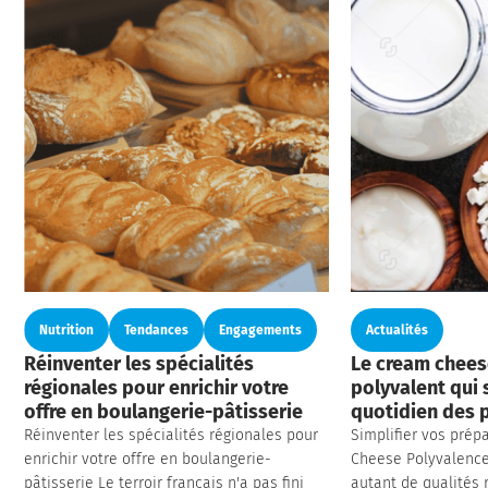
Nutrition
Tendances
Engagements
Actualités
Réinventer les spécialités
Le cream cheese
régionales pour enrichir votre
polyvalent qui s
offre en boulangerie-pâtisserie
quotidien des 
Réinventer les spécialités régionales pour
Simplifier vos prép
enrichir votre offre en boulangerie-
Cheese Polyvalence, 
pâtisserie Le terroir français n'a pas fini
autant de qualités 